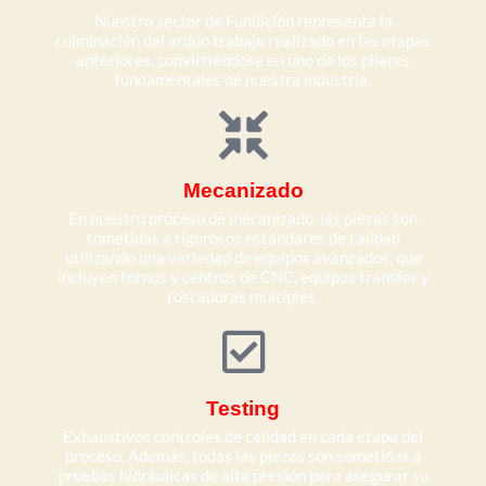
Nuestro sector de Fundición representa la
culminación del arduo trabajo realizado en las etapas
anteriores, convirtiéndose en uno de los pilares
fundamentales de nuestra industria.
Mecanizado
En nuestro proceso de mecanizado, las piezas son
sometidas a rigurosos estándares de calidad
utilizando una variedad de equipos avanzados, que
incluyen tornos y centros de CNC, equipos transfer y
roscadoras múltiples.
Testing
Exhaustivos controles de calidad en cada etapa del
proceso. Además, todas las piezas son sometidas a
pruebas hidráulicas de alta presión para asegurar su