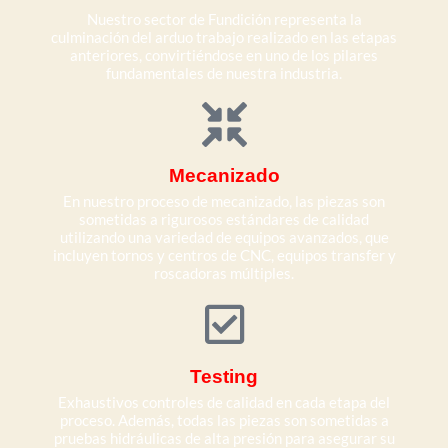
Nuestro sector de Fundición representa la
culminación del arduo trabajo realizado en las etapas
anteriores, convirtiéndose en uno de los pilares
fundamentales de nuestra industria.
Mecanizado
En nuestro proceso de mecanizado, las piezas son
sometidas a rigurosos estándares de calidad
utilizando una variedad de equipos avanzados, que
incluyen tornos y centros de CNC, equipos transfer y
roscadoras múltiples.
Testing
Exhaustivos controles de calidad en cada etapa del
proceso. Además, todas las piezas son sometidas a
pruebas hidráulicas de alta presión para asegurar su