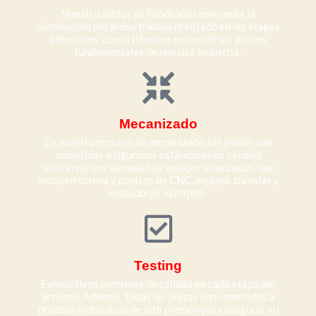
Nuestro sector de Fundición representa la
culminación del arduo trabajo realizado en las etapas
anteriores, convirtiéndose en uno de los pilares
fundamentales de nuestra industria.
Mecanizado
En nuestro proceso de mecanizado, las piezas son
sometidas a rigurosos estándares de calidad
utilizando una variedad de equipos avanzados, que
incluyen tornos y centros de CNC, equipos transfer y
roscadoras múltiples.
Testing
Exhaustivos controles de calidad en cada etapa del
proceso. Además, todas las piezas son sometidas a
pruebas hidráulicas de alta presión para asegurar su