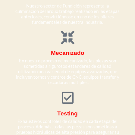
Nuestro sector de Fundición representa la
culminación del arduo trabajo realizado en las etapas
anteriores, convirtiéndose en uno de los pilares
fundamentales de nuestra industria.
Mecanizado
En nuestro proceso de mecanizado, las piezas son
sometidas a rigurosos estándares de calidad
utilizando una variedad de equipos avanzados, que
incluyen tornos y centros de CNC, equipos transfer y
roscadoras múltiples.
Testing
Exhaustivos controles de calidad en cada etapa del
proceso. Además, todas las piezas son sometidas a
pruebas hidráulicas de alta presión para asegurar su