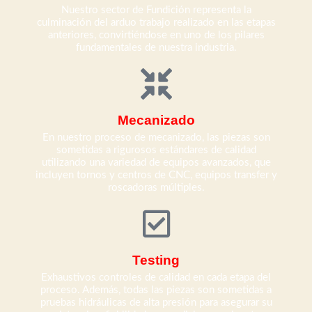
Nuestro sector de Fundición representa la
culminación del arduo trabajo realizado en las etapas
anteriores, convirtiéndose en uno de los pilares
fundamentales de nuestra industria.
Mecanizado
En nuestro proceso de mecanizado, las piezas son
sometidas a rigurosos estándares de calidad
utilizando una variedad de equipos avanzados, que
incluyen tornos y centros de CNC, equipos transfer y
roscadoras múltiples.
Testing
Exhaustivos controles de calidad en cada etapa del
proceso. Además, todas las piezas son sometidas a
pruebas hidráulicas de alta presión para asegurar su