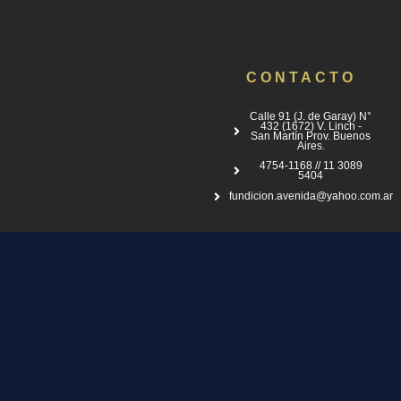
CONTACTO
Calle 91 (J. de Garay) N°
432 (1672) V. Linch -
San Martín Prov. Buenos
Aires.
4754-1168 // 11 3089
5404
fundicion.avenida@yahoo.com.ar