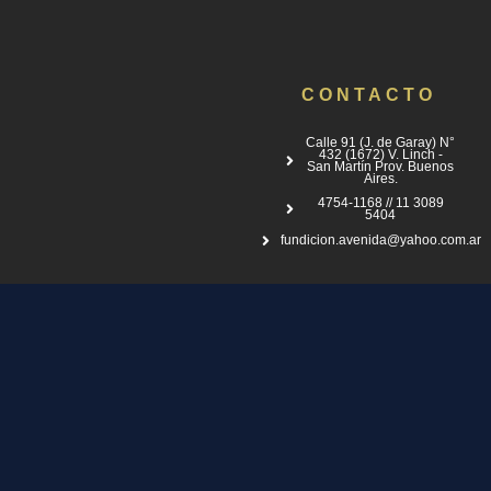
CONTACTO
Calle 91 (J. de Garay) N°
432 (1672) V. Linch -
San Martín Prov. Buenos
Aires.
4754-1168 // 11 3089
5404
fundicion.avenida@yahoo.com.ar