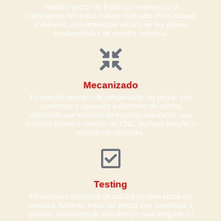
Nuestro sector de Fundición representa la
culminación del arduo trabajo realizado en las etapas
anteriores, convirtiéndose en uno de los pilares
fundamentales de nuestra industria.
Mecanizado
En nuestro proceso de mecanizado, las piezas son
sometidas a rigurosos estándares de calidad
utilizando una variedad de equipos avanzados, que
incluyen tornos y centros de CNC, equipos transfer y
roscadoras múltiples.
Testing
Exhaustivos controles de calidad en cada etapa del
proceso. Además, todas las piezas son sometidas a
pruebas hidráulicas de alta presión para asegurar su